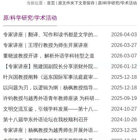
当前位置：
首页
原文件夹下文章留存
原/科学研究/学术活动
原/科学研究/学术活动
专家讲座｜翻译、写作和读书都是文学的修炼——与《撒旦探戈》中文...
2026-04-03
专家讲座｜王理行教授为师生开展讲座
2026-03-27
董晓波教授开讲， 解析外语学科转型之道
2026-03-07
【专家讲座】熊建国副院长分享浙财外院产教融合建设经验
2026-01-12
叶兴国教授阐释《远东国际军事法庭庭审记 录·全译本》的现实意...
2025-12-18
以问题为刃，以逻辑为纲：杨枫教授指导我院教师2026国社科项目申...
2025-12-18
许钧教授与越秀外语青年教师座谈 为科研发展“把脉问诊”
2025-09-19
文明交流互鉴，引领学科发展——第十八届华东外语论坛圆满闭幕
2024-10-27
第十八届华东外语论坛在我校顺利召开
2024-10-26
专家讲座｜杨枫教授为越秀师生开展外语教材建设 主题讲座
2023-12-25