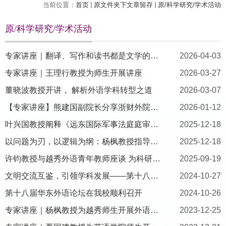
当前位置：
首页
原文件夹下文章留存
原/科学研究/学术活动
原/科学研究/学术活动
专家讲座｜翻译、写作和读书都是文学的修炼——与《撒旦探戈》中文...
2026-04-03
专家讲座｜王理行教授为师生开展讲座
2026-03-27
董晓波教授开讲， 解析外语学科转型之道
2026-03-07
【专家讲座】熊建国副院长分享浙财外院产教融合建设经验
2026-01-12
叶兴国教授阐释《远东国际军事法庭庭审记 录·全译本》的现实意...
2025-12-18
以问题为刃，以逻辑为纲：杨枫教授指导我院教师2026国社科项目申...
2025-12-18
许钧教授与越秀外语青年教师座谈 为科研发展“把脉问诊”
2025-09-19
文明交流互鉴，引领学科发展——第十八届华东外语论坛圆满闭幕
2024-10-27
第十八届华东外语论坛在我校顺利召开
2024-10-26
专家讲座｜杨枫教授为越秀师生开展外语教材建设 主题讲座
2023-12-25