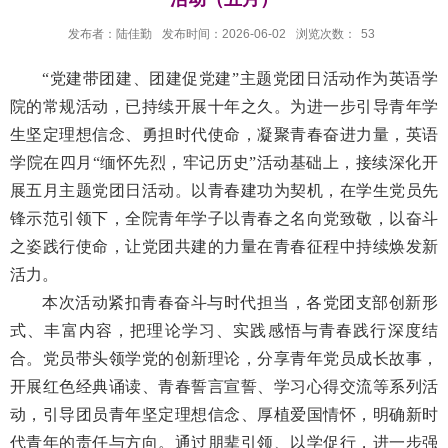
发布者：陆佳勤
发布时间：2026-06-02
浏览次数：
53
“党建带团建、团建促党建”主题党团日活动作为英语学
院的常规活动，已持续开展十年之久。为进一步引导青年学
生坚定理想信念、勇担时代使命，凝聚青春奋进力量，英语
学院在四月“缅怀先烈，牢记历史”活动基础上，接续深化开
展五月主题党团日活动。以青春建功为契机，在学生党员先
锋示范引领下，全院青年学子以青春之名向党致敬，以奋斗
之姿践行使命，让党团共建的力量在青春征程中持续焕发新
活力。
本次活动紧扣青春奋斗与时代担当，各党团支部创新形
式、丰富内容，把理论学习、实践感悟与青春践行深度结
合。党员带头领学党的创新理论，分享青年党员成长故事，
开展红色经典诵读、青春誓言宣誓、学习心得交流等系列活
动，引导团员青年坚定理想信念、厚植爱国情怀，明确新时
代青年的责任与方向。通过朋辈引领、以学促行，进一步强