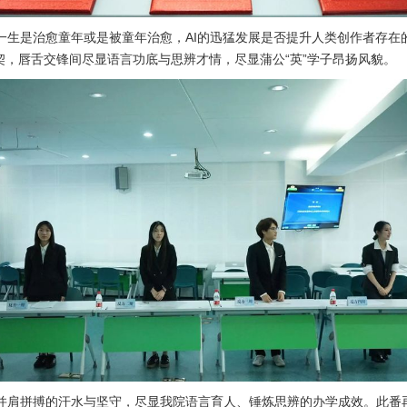
一生是治愈童年或是被童年治愈，AI的迅猛发展是否提升人类创作者存在
，唇舌交锋间尽显语言功底与思辨才情，尽显蒲公“英”学子昂扬风貌。
并肩拼搏的汗水与坚守，尽显我院语言育人、锤炼思辨的办学成效。此番