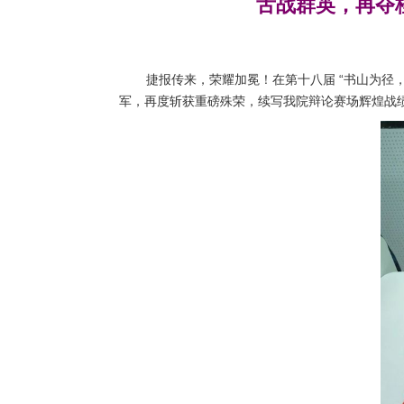
舌战群英，再夺
捷报传来，荣耀加冕！在第十八届 “书山为
军，再度斩获重磅殊荣，续写我院辩论赛场辉煌战