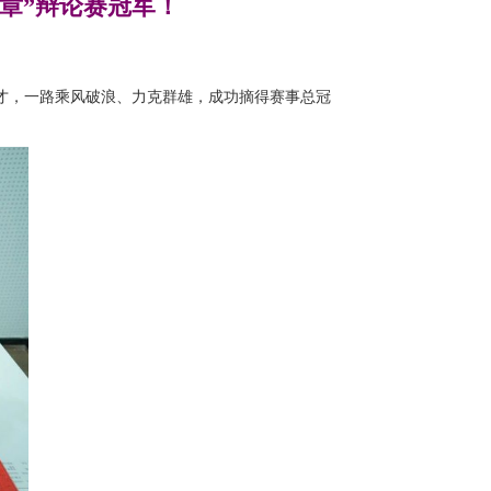
章”辩论赛冠军！
口才，一路乘风破浪、力克群雄，成功摘得赛事总冠