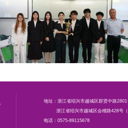
地址：浙江省绍兴市越城区群贤中路280
浙江省绍兴市越城区会稽路428号（
电话：0575-89115678