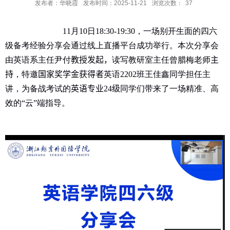
发布者：华晓霞
发布时间：2025-11-21
浏览次数：
37
11
月
10
日
18:30-19:30
，一场别开生面的四六
级备考经验分享会通过线上直播平台成功举行。本次分享会
由英语系主任尹付
教授发起，
读写教研室主任曾腊梅老师
主
持
，特邀
国家奖学金获得者
英语
2202
班王佳鑫同学担任主
讲，为备战考试的
英语专业
24
级
同学们带来了一场精准、高
效的“云”端指导。