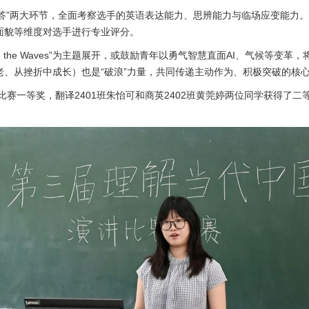
问答”两大环节，全面考察选手的英语表达能力、思辨能力与临场应变能力
面貌等维度对选手进行专业评分。
e the Waves”为主题展开，或鼓励青年以勇气智慧直面AI、气候等
、从挫折中成长）也是“破浪”力量，共同传递主动作为、积极突破的核
赛一等奖，翻译2401班朱怡可和商英2402班黄莞婷两位同学获得了