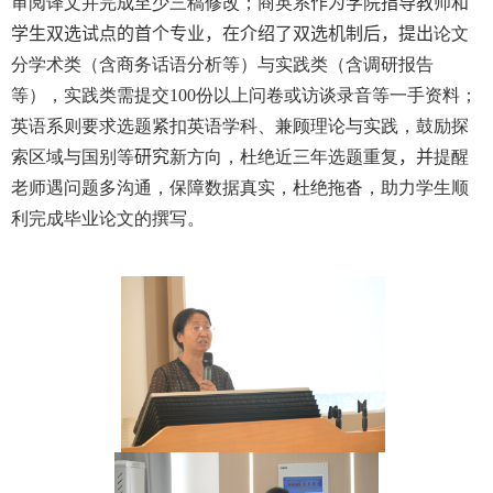
审阅译文并完成至少三稿修改；商英系
作为学院指导教师和
学生双选试点的首个专业，在介绍了双选机制后，提出
论文
分学术类（含商务话语分析等）与实践类（含调研报告
等），实践类需提交
100
份以上问卷或访谈录音等一手资料；
英语系则要求选题紧扣英语学科、兼顾理论与实践，鼓励探
索区域与国别等
研究
新方向，杜绝近三年选题重复
，
并
提醒
老师遇问题多沟通，保障数据真实，杜绝拖沓，助力学生顺
利完成毕业论文的撰写。