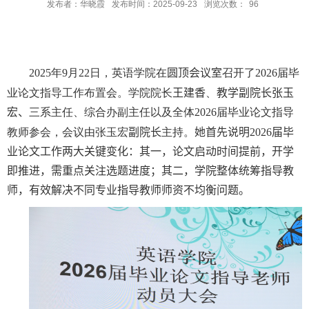
发布者：华晓霞
发布时间：2025-09-23
浏览次数：
96
202
5
年
9
月
22
日，英语学院在
圆顶会议室
召开了
202
6
届毕
业论文指导工作布置会。学院院长
王建香
、
教学副院长张玉
宏、
三系主任、综合办副主任以及全体
202
6
届毕业论文指导
教师参会，会议由张玉宏
副院长
主持。
她首先说明
2026
届毕
业论文工作两大关键变化：其一，论文启动时间提前，开学
即推进，需重点关注选题进度；其二，学院整体统筹指导教
师，有效解决不同专业指导教师师资不均衡问题。