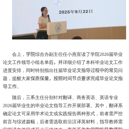
会上，
学院
综合办副主任任小燕宣读
了
学院
2026
届毕业
论文工作领导小组名单
后，并
详细介绍
了
本科毕业论文工作
进度安排，同时特别指出往届
毕业论文指导过程中的常见
问
题，提醒大家
保质保量，按照时间节点要求完成毕业论文指
导工作
。
随后，
三系
主任分别针对翻译、商务英语、英语专业
2026
届毕业生的毕业论文指导工作开展部署。其中，翻译系
确定论文可采用学术论文或实践报告两种形式，前者需严控
前言与综述篇幅，后者需选取前沿汉译英材料，指导教师需