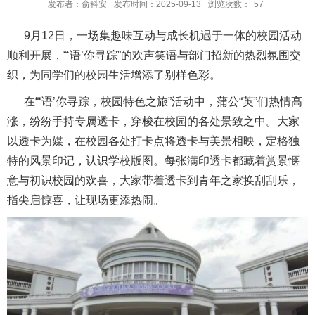
发布者：俞科安
发布时间：2025-09-13
浏览次数：
57
9月12日，一场集趣味互动与成长机遇于一体的校园活动
顺利开展，“‘语’你寻踪”的欢声笑语与部门招新的热烈氛围交
织，为同学们的校园生活增添了别样色彩。
在“‘语’你寻踪，校园特色之旅”活动中，蒲公“英”们热情高
涨，纷纷手持专属透卡，穿梭在校园的各处景致之中。大家
以透卡为媒，在校园各处打卡点将透卡与美景相映，定格独
特的风景印记，认识学校版图。每张满印透卡都藏着赏景惬
意与初识校园的欢喜，大家带着透卡到青年之家换刮刮乐，
指尖启惊喜，让现场更添热闹。