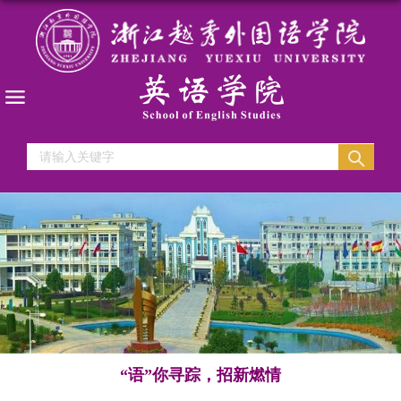
“语”你寻踪，招新燃情