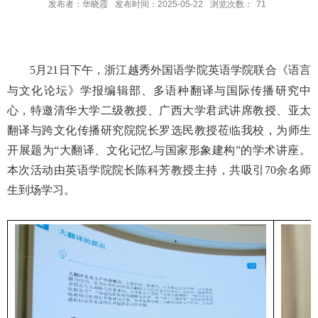
发布者：华晓霞
发布时间：2025-05-22
浏览次数：
71
5
月
2
1
日下午，浙江越秀外国语学院英语学院联合《语言
与文化论坛》学报编辑部、多语种翻译与国际传播研究中
心，特邀
清华大学二级教授、广西大学君武讲席教授、亚太
翻译与跨文化传播研究院院长
罗选民教授莅临我校，为师生
开展题为“大翻译、文化记忆与国家形象建构”的学术讲座。
本次活动由英语学院院长陈科芳教授主持，共吸引
70
余名师
生到场学习。