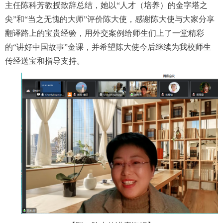
主任陈科芳教授致辞总结，她以
“
人才（培养）的金字塔之
尖
”和“当之无愧的大师”
评价
陈大使
，感谢
陈大使
与大家分享
翻译
路上的
宝贵经验，用外交案例给师生们上了一堂精彩
的“讲好中国故事”金课
，并希望
陈大使
今后继续为我校师生
传经送宝和指导支持。