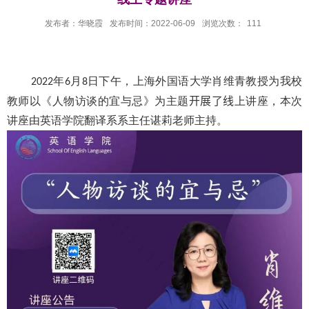
发布者：华晓霞
发布时间：2022-06-09
浏览次数：
111
年
月
日下午，上海外国语大学肖维青教授为我校
2022
6
8
教师以《人物访谈的宜与忌》为主题
开展了线
上讲座，本次
讲座由英语学院翻译系系主任谌莉老师主持。