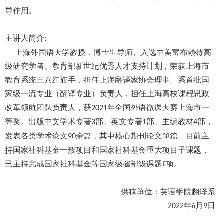
导作用。
主讲人简介
:
上海外国语大学教授，博士生导师。入选中美富布赖特高
级研究学者、教育部新世纪优秀人才支持计划，荣获上海市
教育系统三八红旗手，担任上海翻译家协会理事。系首批国
家级一流专业（翻译专业）负责人，担任上海高校课程思政
改革领航团队负责人，获
年全国外语微课大赛上海市一
2021
等奖。出版中文学术专著
部、英文专著
部、主编教材
部，
3
1
4
发表各类学术论文
余篇，其中核心期刊论文
篇。目前主
90
38
持国家社科基金一般项目和国家社科基金重大项目子课题，
已主持完成国家社科基金等国家级省部级课题
项。
8
供稿单位：英语学院翻译系
年
月
日
2022
6
9